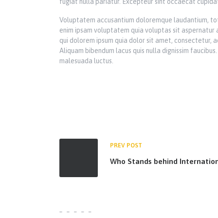
fugiat nulla pariatur. Excepteur sint occaecat cupidata
Voluptatem accusantium doloremque laudantium, totam
enim ipsam voluptatem quia voluptas sit aspernatur a
qui dolorem ipsum quia dolor sit amet, consectetur,
Aliquam bibendum lacus quis nulla dignissim faucibus. 
malesuada luctus.
PREV POST
Who Stands behind Internatio