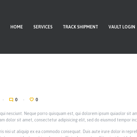
HOME
SERVICES
HOME
SERVICES
TRACK SHIPMENT
VAULT LOGIN
TRACK SHIPMENT
VAULT LOGIN
ABOUT US
CONTACT US
0
0
ui nesciunt. Neque porro quisquam est, qui dolorem ipsum quiaolor sit am
m dolor sit amet, consectetur adipisicing elit, sed do eiusmod tempor inc
is nisi ut aliquip ex ea commodo consequat. Duis aute irure dolor in repreh