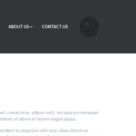
ABOUT US
CONTACT US
et, consectetur, adipisci velit, sed quia non numquam
ididunt ut labore et dolore magna aliqua.
enderit in voluptate velit esse cillum dolore eu