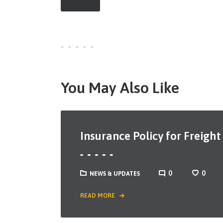
You May Also Like
Insurance Policy for Freigh
0
0
NEWS & UPDATES
READ MORE