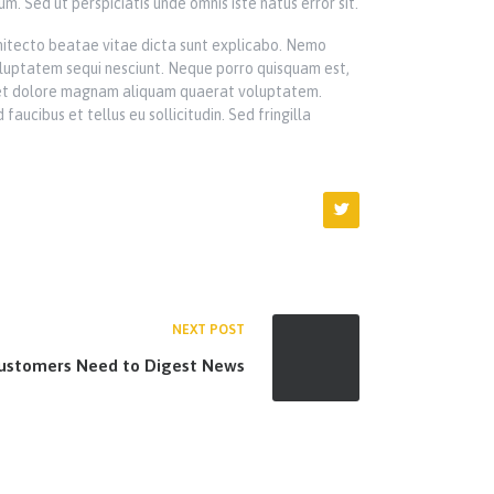
um. Sed ut perspiciatis unde omnis iste natus error sit.
hitecto beatae vitae dicta sunt explicabo. Nemo
oluptatem sequi nesciunt. Neque porro quisquam est,
re et dolore magnam aliquam quaerat voluptatem.
ucibus et tellus eu sollicitudin. Sed fringilla
NEXT POST
ustomers Need to Digest News