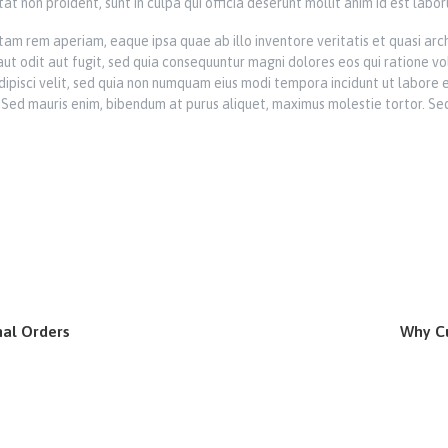
t non proident, sunt in culpa qui officia deserunt mollit anim id est labor
 rem aperiam, eaque ipsa quae ab illo inventore veritatis et quasi arc
ut odit aut fugit, sed quia consequuntur magni dolores eos qui ratione v
 adipisci velit, sed quia non numquam eius modi tempora incidunt ut labo
Sed mauris enim, bibendum at purus aliquet, maximus molestie tortor. Sed fa
nal Orders
Why C