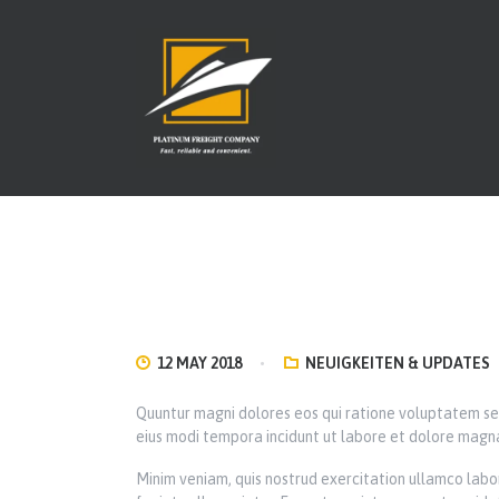
12 MAY 2018
NEUIGKEITEN & UPDATES
Quuntur magni dolores eos qui ratione voluptatem seq
eius modi tempora incidunt ut labore et dolore magna
Minim veniam, quis nostrud exercitation ullamco labor