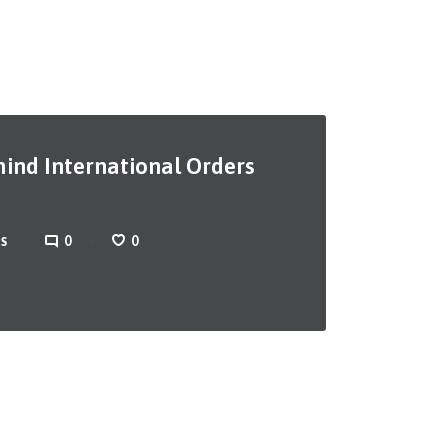
ind International Orders
0
0
ES