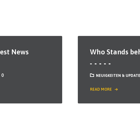
gest News
Who Stands beh
0
NEUIGKEITEN & UPDAT
READ MORE